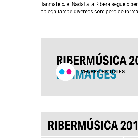
Tanmateix, el Nadal a la Ribera segueix be
aplega també diversos cors però de forma 
RIBERMÚSICA 2
EN IMATGES
VEURE-LES TOTES
RIBERMÚSICA 20