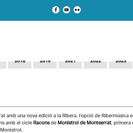
2018
2019
2021
2022
2023
at amb una nova edició a la Ribera, l’opció de Ribermúsica el
ons amb el cicle
Racons
de
Monistrol de Montserrat
, primera
Monistrol.